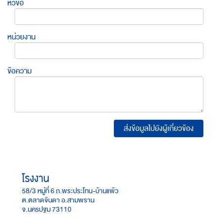
หัวข้อ
หน่วยงาน
ข้อความ
ส่งข้อมูลไปยังผู้เกี่ยวข้อง
โรงงาน
58/3 หมู่ที่ 6 ถ.พระประโทน-บ้านแพ้ว
ต.ตลาดจินดา อ.สามพราน
จ.นครปฐม 73110